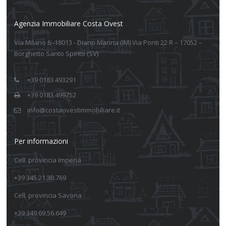
Agenzia Immobiliare Costa Ovest
Via Milano 6 -18013 - Diano Marina (IM) Via Ponti 22 R – 17052 –
Borghetto Santo Spirito (SV)
+39 0183.493291
+39 0183.499752
info@costaovestimmobiliare.it
Per informazioni
Cell. provincia Imperia
+39 345.21.30.769
Cell. provincia Savona
+39 349.69.56.649