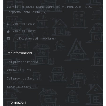
Via Milano 6 -18013 - Diano Marina (IM) Via Ponti 22 R – 17052 –
Borghetto Santo Spirito (SV)
+39 0183.493291
+39 0183.499752
info@costaovestimmobiliare.it
Per informazioni
Cell. provincia Imperia
+39 345.21.30.769
Cell. provincia Savona
+39 349.69.56.649
Informazioni