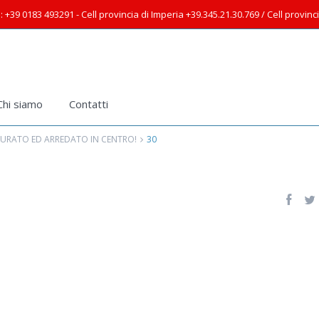
: +39 0183 493291 - Cell provincia di Imperia +39.345.21.30.769 / Cell provin
Chi siamo
Contatti
TURATO ED ARREDATO IN CENTRO!
30