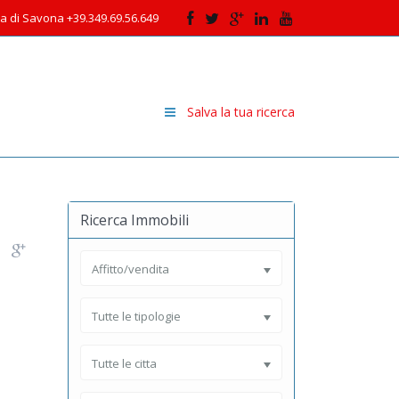
cia di Savona +39.349.69.56.649
Salva la tua ricerca
Ricerca Immobili
Affitto/vendita
Tutte le tipologie
Tutte le citta