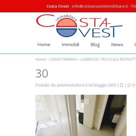
Costa Ovest
- info@costaovestimmobiliare.it - Tel
Home
Immobili
Blog
News
Home
DIANO MARINA – LUMINOSO TRILOCALE RISTRUT
30
Postato da amministratore il 30 Maggio 2025
|
|
0