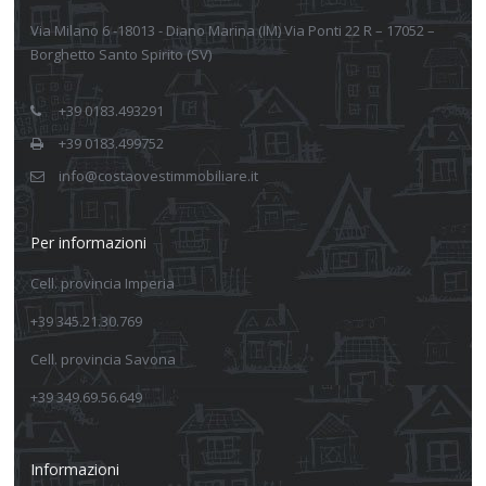
Via Milano 6 -18013 - Diano Marina (IM) Via Ponti 22 R – 17052 –
Borghetto Santo Spirito (SV)
+39 0183.493291
+39 0183.499752
info@costaovestimmobiliare.it
Per informazioni
Cell. provincia Imperia
+39 345.21.30.769
Cell. provincia Savona
+39 349.69.56.649
Informazioni