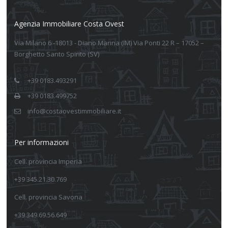
Agenzia Immobiliare Costa Ovest
Via Milano 6 -18013 - Diano Marina (IM) Via Ponti 22 R – 17052 –
Borghetto Santo Spirito (SV)
+39 0183.493291
+39 0183.499752
info@costaovestimmobiliare.it
Per informazioni
Cell. provincia Imperia
+39 345.21.30.769
Cell. provincia Savona
+39 349.69.56.649