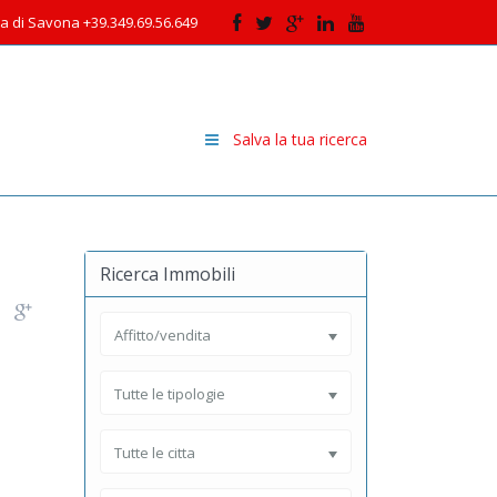
cia di Savona +39.349.69.56.649
Salva la tua ricerca
Ricerca Immobili
Affitto/vendita
Tutte le tipologie
Tutte le citta