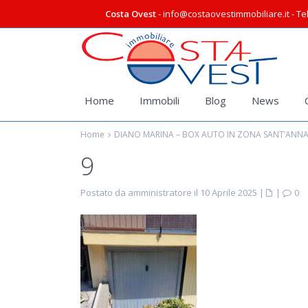
Costa Ovest
- info@costaovestimmobiliare.it - Tel
Home
Immobili
Blog
News
Home
DIANO MARINA – BOX AUTO IN ZONA SANT’ANN
9
Postato da amministratore il 10 Aprile 2025
|
|
0