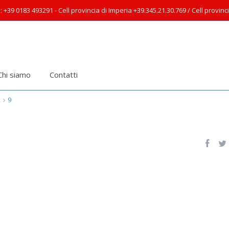
: +39 0183 493291 - Cell provincia di Imperia +39.345.21.30.769 / Cell provin
Chi siamo
Contatti
A
9