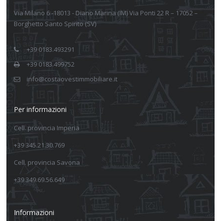
Via Milano 6 -18013 - Diano Marina (IM) Via Ponti 22 R – 17052 –
Borghetto Santo Spirito (SV)
+39 0183.493291
+39 0183.499752
info@costaovestimmobiliare.it
Per informazioni
Cell. provincia Imperia
+39 345.21.30.769
Cell. provincia Savona
+39 349.69.56.649
Informazioni