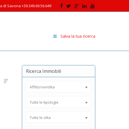
cia di Savona +39.349.69.56.649
Salva la tua ricerca
Ricerca Immobili
Affitto/vendita
Tutte le tipologie
Tutte le citta