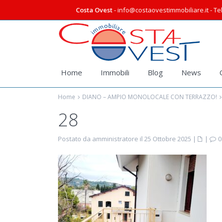
Costa Ovest
- info@costaovestimmobiliare.it - Tel
Home
Immobili
Blog
News
Home
DIANO – AMPIO MONOLOCALE CON TERRAZZO!
28
Postato da amministratore il 25 Ottobre 2025
|
|
0