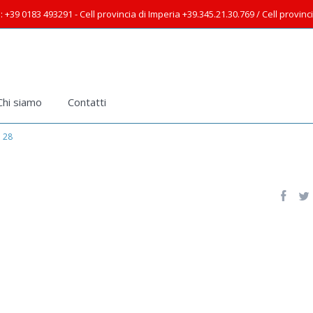
: +39 0183 493291 - Cell provincia di Imperia +39.345.21.30.769 / Cell provin
Chi siamo
Contatti
28