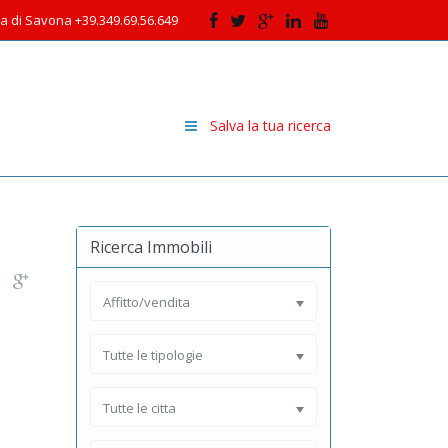
cia di Savona +39.349.69.56.649
Salva la tua ricerca
Ricerca Immobili
Affitto/vendita
Tutte le tipologie
Tutte le citta