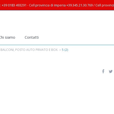
: +39 0183 493291 - Cell provincia di Imperia +39.345.21.30.769 / Cell provin
Chi siamo
Contatti
 BALCONI, POSTO AUTO PRIVATO E BOX.
5 (2)