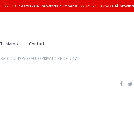
: +39 0183 493291 - Cell provincia di Imperia +39.345.21.30.769 / Cell provin
Chi siamo
Contatti
 BALCONI, POSTO AUTO PRIVATO E BOX.
17