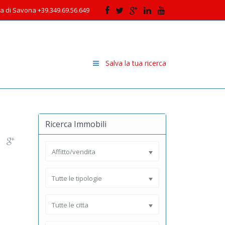
cia di Savona +39.349.69.56.649
Salva la tua ricerca
Ricerca Immobili
Affitto/vendita
Tutte le tipologie
Tutte le citta