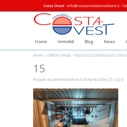
Costa Ovest
- info@costaovestimmobiliare.it - Tel
Home
Immobili
Blog
News
Home
CENTRO PAESE – TRILOCALE COME NUOVO CON 3
15
Postato da amministratore il 10 Aprile 2026
|
|
0