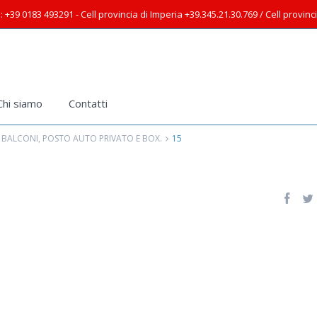
: +39 0183 493291 - Cell provincia di Imperia +39.345.21.30.769 / Cell provin
Chi siamo
Contatti
 BALCONI, POSTO AUTO PRIVATO E BOX.
15