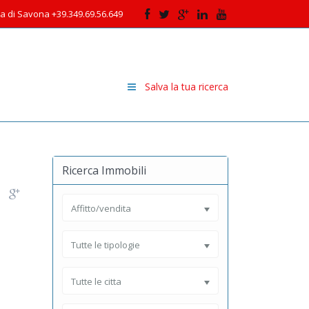
cia di Savona +39.349.69.56.649
Salva la tua ricerca
Ricerca Immobili
Affitto/vendita
Tutte le tipologie
Tutte le citta