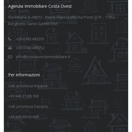
Agenzia Immobiliare Costa Ovest
Via Milano 6 -18013 - Diano Marina (IM) Via Ponti 22 R – 17052 –
Borghetto Santo Spirito (SV)
+39 0183.493291
+39 0183.499752
info@costaovestimmobiliare.it
Per informazioni
Cell. provincia Imperia
+39 345.21.30.769
Cell. provincia Savona
+39 349.69.56.649