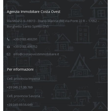
Agenzia Immobiliare Costa Ovest
Via Milano 6 -18013 - Diano Marina (IM) Via Ponti 22 R – 17052 –
Borghetto Santo Spirito (SV)
+39 0183.493291
+39 0183.499752
info@costaovestimmobiliare.it
Per informazioni
Cell. provincia Imperia
+39 345.21.30.769
Cell. provincia Savona
+39 349.69.56.649