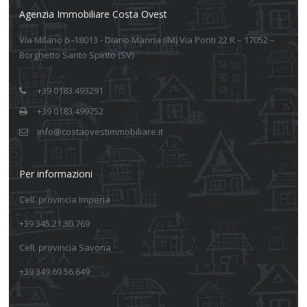
Agenzia Immobiliare Costa Ovest
Via Milano 6 -18013 - Diano Marina (IM) Via Ponti 22 R – 17052 –
Borghetto Santo Spirito (SV)
+39 0183.493291
+39 0183.499752
info@costaovestimmobiliare.it
Per informazioni
Cell. provincia Imperia
+39 345.21.30.769
Cell. provincia Savona
+39 349.69.56.649