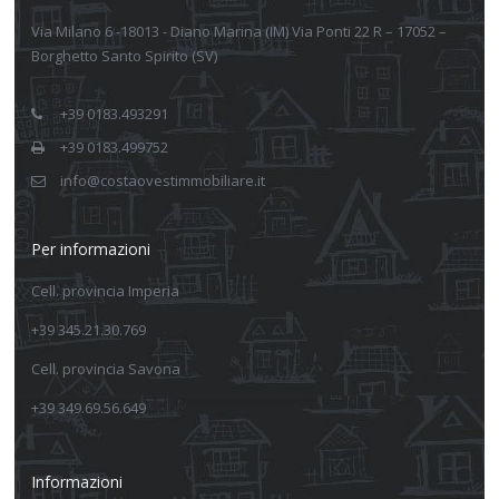
Via Milano 6 -18013 - Diano Marina (IM) Via Ponti 22 R – 17052 –
Borghetto Santo Spirito (SV)
+39 0183.493291
+39 0183.499752
info@costaovestimmobiliare.it
Per informazioni
Cell. provincia Imperia
+39 345.21.30.769
Cell. provincia Savona
+39 349.69.56.649
Informazioni