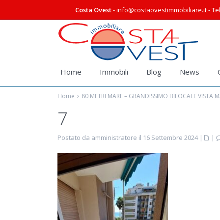
Costa Ovest
- info@costaovestimmobiliare.it - Tel
Home
Immobili
Blog
News
Home
80 METRI MARE – GRANDISSIMO BILOCALE VISTA M
7
Postato da amministratore il 16 Settembre 2024
|
|