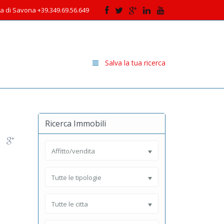
cia di Savona +39.349.69.56.649
Salva la tua ricerca
Ricerca Immobili
Affitto/vendita
Tutte le tipologie
Tutte le citta