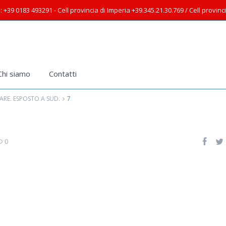
: +39 0183 493291 - Cell provincia di Imperia +39.345.21.30.769 / Cell provin
Chi siamo
Contatti
ARE. ESPOSTO A SUD.
7
0