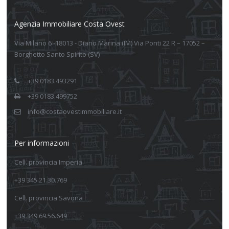
Agenzia Immobiliare Costa Ovest
Via Milano 6 -18013 - Diano Marina (IM) Via Ponti 22 R – 17052 –
Borghetto Santo Spirito (SV)
+39 0183.493291
+39 0183.499752
info@costaovestimmobiliare.it
Per informazioni
Cell. provincia Imperia
+39 345.21.30.769
Cell. provincia Savona
+39 349.69.56.649