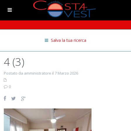
Salva la tua ricerca
4 (3)
Postato da amministratore il 7 Marzo 2026
0