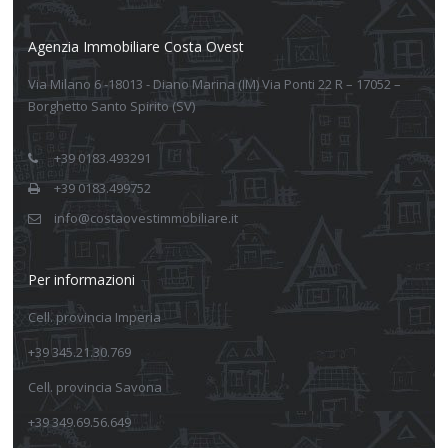
Agenzia Immobiliare Costa Ovest
Via Milano 6 -18013 - Diano Marina (IM) Via Ponti 22 R – 17052 –
Borghetto Santo Spirito (SV)
+39 0183.493291
+39 0183.499752
info@costaovestimmobiliare.it
Per informazioni
Cell. provincia Imperia
+39 345.21.30.769
Cell. provincia Savona
+39 349.69.56.649