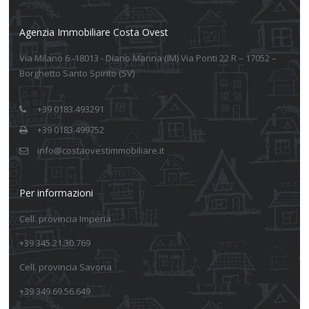
Agenzia Immobiliare Costa Ovest
Via Milano 6 -18013 - Diano Marina (IM) Via Ponti 22 R – 17052 –
Borghetto Santo Spirito (SV)
+39 0183.493291
+39 0183.499752
info@costaovestimmobiliare.it
Per informazioni
Cell. provincia Imperia
+39 345.21.30.769
Cell. provincia Savona
+39 349.69.56.649