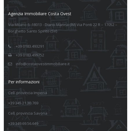
Agenzia Immobiliare Costa Ovest
Via Milano 6 -18013 - Diano Marina (IM) Via Ponti 22 R – 17052 –
Borghetto Santo Spirito (SV)
+39 0183.493291
+39 0183.499752
info@costaovestimmobiliare.it
Per informazioni
Cell. provincia Imperia
+39 345.21.30.769
Cell. provincia Savona
+39 349.69.56.649