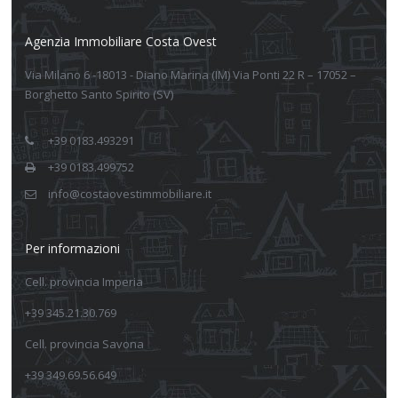
Agenzia Immobiliare Costa Ovest
Via Milano 6 -18013 - Diano Marina (IM) Via Ponti 22 R – 17052 –
Borghetto Santo Spirito (SV)
+39 0183.493291
+39 0183.499752
info@costaovestimmobiliare.it
Per informazioni
Cell. provincia Imperia
+39 345.21.30.769
Cell. provincia Savona
+39 349.69.56.649