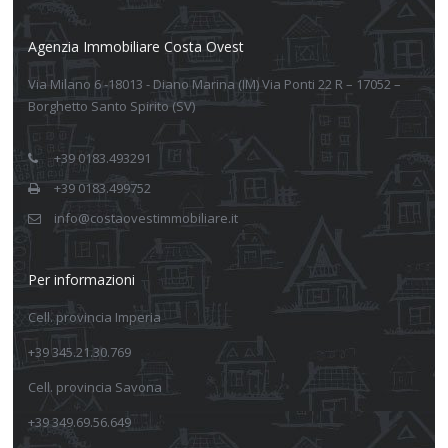
Agenzia Immobiliare Costa Ovest
Via Milano 6 -18013 - Diano Marina (IM) Via Ponti 22 R – 17052 –
Borghetto Santo Spirito (SV)
+39 0183.493291
+39 0183.499752
info@costaovestimmobiliare.it
Per informazioni
Cell. provincia Imperia
+39 345.21.30.769
Cell. provincia Savona
+39 349.69.56.649