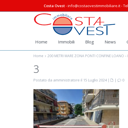
Costa Ovest
- info@costaovestimmobiliare.it - Tel
Home
Immobili
Blog
News
Home
200 METRI MARE ZONA PONTI CONFINE LOANO – B
3
Postato da amministratore il 15 Luglio 2024
|
|
0