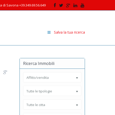
cia di Savona +39.349.69.56.649
Salva la tua ricerca
Ricerca Immobili
Affitto/vendita
Tutte le tipologie
Tutte le citta