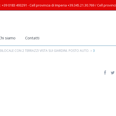
: +39 0183 493291 - Cell provincia di Imperia +39.345.21.30.769 / Cell provin
Chi siamo
Contatti
ILOCALE CON 2 TERRAZZI VISTA SUI GIARDINI. POSTO AUTO.
3