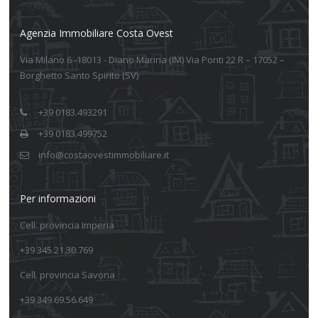
Agenzia Immobiliare Costa Ovest
Via Milano 6 -18013 - Diano Marina (IM) Via Ponti 22 R – 17052 –
Borghetto Santo Spirito (SV)
+39 0183.493291
+39 0183.499752
info@costaovestimmobiliare.it
Per informazioni
Cell. provincia Imperia
+39 345.21.30.769
Cell. provincia Savona
+39 349.69.56.649