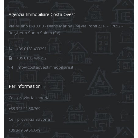
Agenzia Immobiliare Costa Ovest
Via Milano 6 -18013 - Diano Marina (IM) Via Ponti 22 R – 17052 –
Borghetto Santo Spirito (SV)
+39 0183.493291
+39 0183.499752
info@costaovestimmobiliare.it
Per informazioni
Cell. provincia Imperia
+39 345.21.30.769
Cell. provincia Savona
+39 349.69.56.649