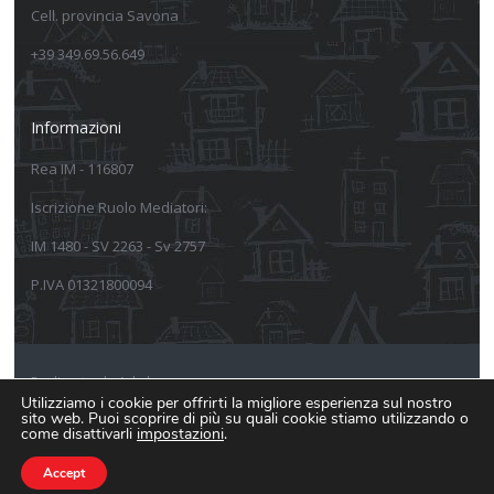
Cell. provincia Savona
+39 349.69.56.649
Informazioni
Rea IM - 116807
Iscrizione Ruolo Mediatori:
IM 1480 - SV 2263 - Sv 2757
P.IVA 01321800094
Realizzato da Arkeba
Utilizziamo i cookie per offrirti la migliore esperienza sul nostro
sito web. Puoi scoprire di più su quali cookie stiamo utilizzando o
Informativa sulla privacy
come disattivarli
impostazioni
.
Informativa estesa Cookie Policy
Accept