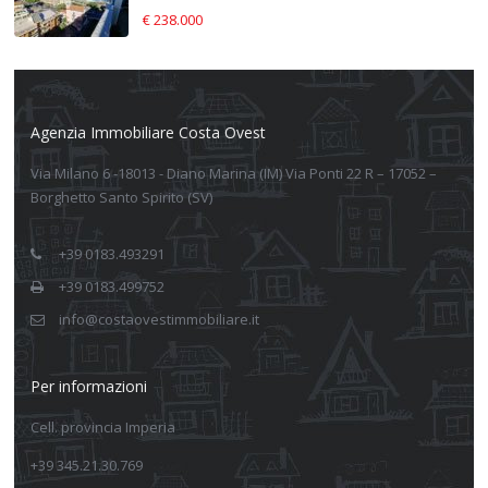
€ 238.000
Agenzia Immobiliare Costa Ovest
Via Milano 6 -18013 - Diano Marina (IM) Via Ponti 22 R – 17052 –
Borghetto Santo Spirito (SV)
+39 0183.493291
+39 0183.499752
info@costaovestimmobiliare.it
Per informazioni
Cell. provincia Imperia
+39 345.21.30.769