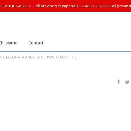
: +39 0183 493291 - Cell provincia di Imperia +39.345.21.30.769 / Cell provin
Chi siamo
Contatti
CON BALCONATA ANGOLARE E POSTO AUTO.
3