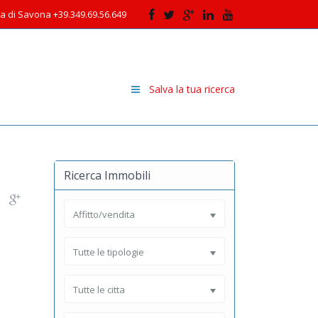
cia di Savona +39.349.69.56.649
Salva la tua ricerca
Ricerca Immobili
Affitto/vendita
Tutte le tipologie
Tutte le citta