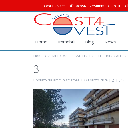
Costa Ovest
- info@costaovestimmobiliare.it - Tel
Home
Immobili
Blog
News
Home
20 METRI MARE CASTELLO BORELLI – BILOCALE 
3
Postato da amministratore il 23 Marzo 2026
|
|
0