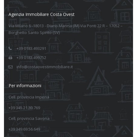
Agenzia Immobiliare Costa Ovest
Via Milano 6 -18013 - Diano Marina (IM) Via Ponti 22 R – 17052 –
Borghetto Santo Spirito (SV)
+39 0183.493291
+39 0183.499752
info@costaovestimmobiliare.it
Per informazioni
Cell. provincia Imperia
+39 345.21.30.769
Cell. provincia Savona
+39 349.69.56.649