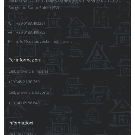
Via Milano 6 -18013 - Diano Marina (IM) Via Ponti 22 R – 17052 –
Borghetto Santo Spirito (SV)
+39 0183.493291
+39 0183.499752
info@costaovestimmobiliare.it
Per informazioni
Cell. provincia Imperia
+39 345.21.30.769
Cell. provincia Savona
+39 349.69.56.649
Informazioni
Rea IM - 116807