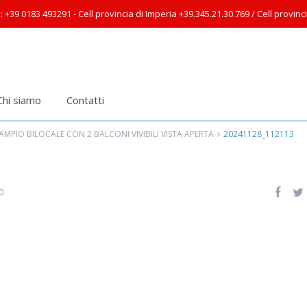
: +39 0183 493291 - Cell provincia di Imperia +39.345.21.30.769 / Cell provin
Chi siamo
Contatti
MPIO BILOCALE CON 2 BALCONI VIVIBILI VISTA APERTA
20241128_112113
0