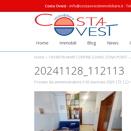
Costa Ovest
- info@costaovestimmobiliare.it - Tel
Home
Immobili
Blog
News
Home
100 METRI MARE CONFINE LOANO ZONA PONTI – A
20241128_112113
Postato da amministratore il 30 Gennaio 2025
|
|