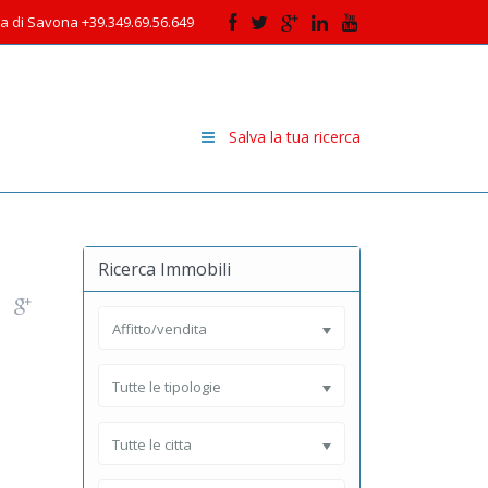
cia di Savona +39.349.69.56.649
Salva la tua ricerca
Ricerca Immobili
Affitto/vendita
Tutte le tipologie
Tutte le citta