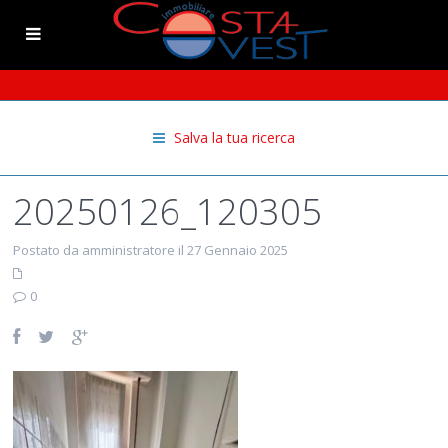
Salva la tua ricerca
20250126_120305
Postato da amministratore il 27 Gennaio 2025
0