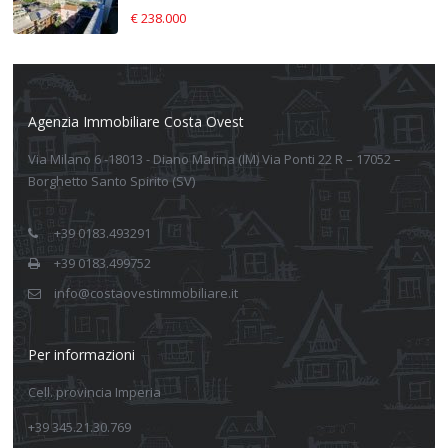
€ 238.000
Agenzia Immobiliare Costa Ovest
Via Milano 6 -18013 - Diano Marina (IM) Via Ponti 22 R – 17052 –
Borghetto Santo Spirito (SV)
+39 0183.493291
+39 0183.499752
info@costaovestimmobiliare.it
Per informazioni
Cell. provincia Imperia
+39 345.21.30.769