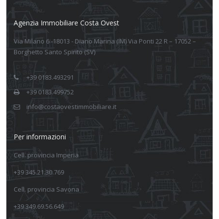
Agenzia Immobiliare Costa Ovest
Via Milano 6 -18013 - Diano Marina (IM) Via Ponti 22 R – 17052 –
Borghetto Santo Spirito (SV)
+39 0183.493291
+39 0183.499752
info@costaovestimmobiliare.it
Per informazioni
Cell. provincia Imperia
+39 345.21.30.769
Cell. provincia Savona
+39 349.69.56.649