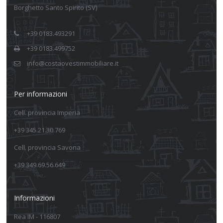
Borghetto Santo Spirito (SV)
+39 0183.493291
+39 0183.499752
info@costaovestimmobiliare.it
Per informazioni
Cell. provincia Imperia
+39 345.21.30.769
Cell. provincia Savona
+39 349.69.56.649
Informazioni
Rea IM - 116807