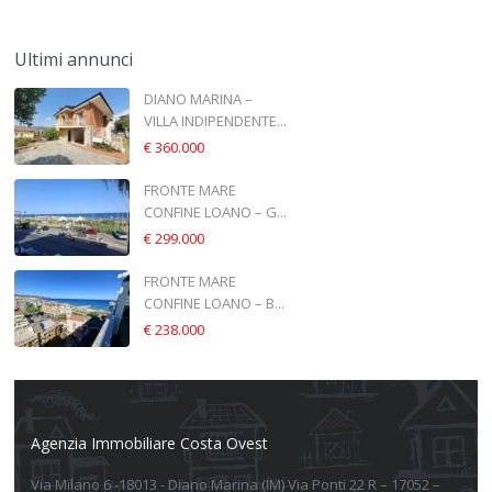
Ultimi annunci
DIANO MARINA –
VILLA INDIPENDENTE...
€ 360.000
FRONTE MARE
CONFINE LOANO – G...
€ 299.000
FRONTE MARE
CONFINE LOANO – B...
€ 238.000
Agenzia Immobiliare Costa Ovest
Via Milano 6 -18013 - Diano Marina (IM) Via Ponti 22 R – 17052 –