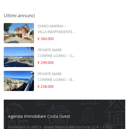
Ultimi annunci
DIANO MARINA –
VILLA INDIPENDENTE...
€ 360.000
FRONTE MARE
CONFINE LOANO – G...
€ 299.000
FRONTE MARE
CONFINE LOANO – B...
€ 238.000
Agenzia Immobiliare Costa Ovest
Via Milano 6 -18013 - Diano Marina (IM) Via Ponti 22 R – 17052 –