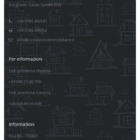
Borghetto Santo Spirito (SV)
+39 0183.493291
+39 0183.499752
info@costaovestimmobiliare.it
Per informazioni
Cell. provincia Imperia
+39 345.21.30.769
Cell. provincia Savona
+39 349.69.56.649
Informazioni
Rea IM - 116807