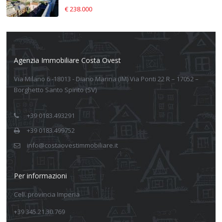
€ 238.000
Agenzia Immobiliare Costa Ovest
Via Milano 6 -18013 - Diano Marina (IM) Via Ponti 22 R – 17052 –
Borghetto Santo Spirito (SV)
+39 0183.493291
+39 0183.499752
info@costaovestimmobiliare.it
Per informazioni
Cell. provincia Imperia
+39 345.21.30.769