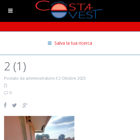
Salva la tua ricerca
2 (1)
Postato da amministratore il 2 Ottobre 2025
0