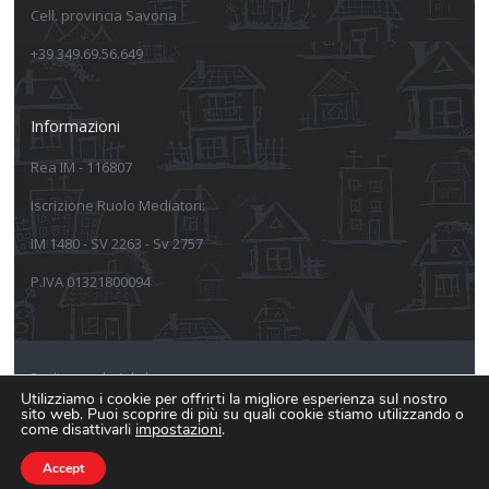
Cell. provincia Savona
+39 349.69.56.649
Informazioni
Rea IM - 116807
Iscrizione Ruolo Mediatori:
IM 1480 - SV 2263 - Sv 2757
P.IVA 01321800094
Realizzato da Arkeba
Utilizziamo i cookie per offrirti la migliore esperienza sul nostro
sito web. Puoi scoprire di più su quali cookie stiamo utilizzando o
Informativa sulla privacy
come disattivarli
impostazioni
.
Informativa estesa Cookie Policy
Accept