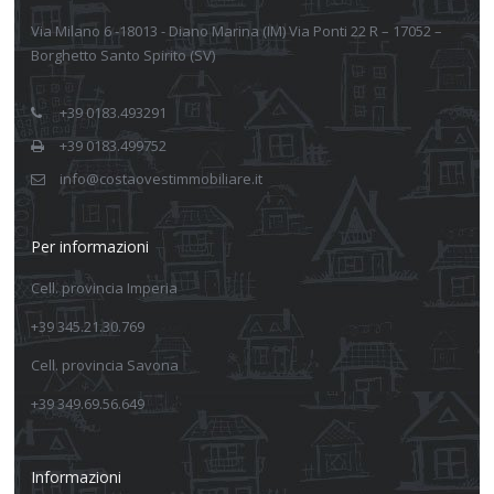
Via Milano 6 -18013 - Diano Marina (IM) Via Ponti 22 R – 17052 –
Borghetto Santo Spirito (SV)
+39 0183.493291
+39 0183.499752
info@costaovestimmobiliare.it
Per informazioni
Cell. provincia Imperia
+39 345.21.30.769
Cell. provincia Savona
+39 349.69.56.649
Informazioni