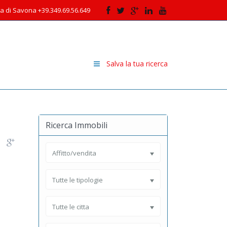
cia di Savona +39.349.69.56.649
Salva la tua ricerca
Ricerca Immobili
Affitto/vendita
Tutte le tipologie
Tutte le citta