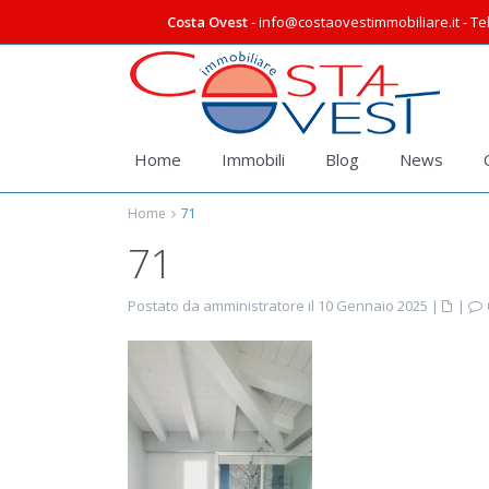
Costa Ovest
- info@costaovestimmobiliare.it - Tel
Home
Immobili
Blog
News
Home
71
71
Postato da amministratore il 10 Gennaio 2025
|
|