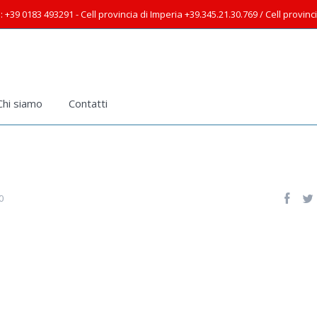
: +39 0183 493291 - Cell provincia di Imperia +39.345.21.30.769 / Cell provin
Chi siamo
Contatti
0