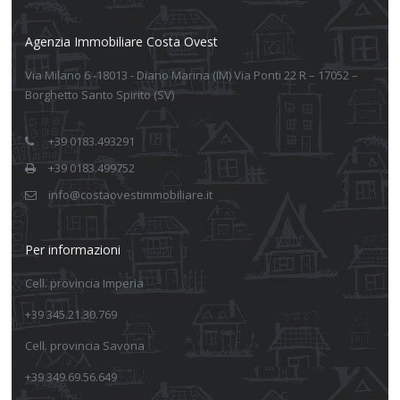
Agenzia Immobiliare Costa Ovest
Via Milano 6 -18013 - Diano Marina (IM) Via Ponti 22 R – 17052 –
Borghetto Santo Spirito (SV)
+39 0183.493291
+39 0183.499752
info@costaovestimmobiliare.it
Per informazioni
Cell. provincia Imperia
+39 345.21.30.769
Cell. provincia Savona
+39 349.69.56.649