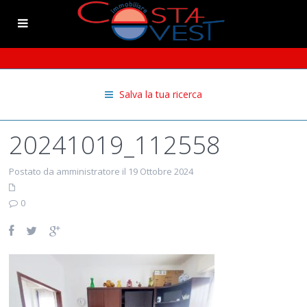
Salva la tua ricerca
20241019_112558
Postato da amministratore il 19 Ottobre 2024
0