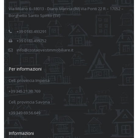
Via Milano 6 -18013 - Diano Marina (IM) Via Ponti 22 R – 17052 –
Borghetto Santo Spirito (SV)
+39 0183.493291
+39 0183.499752
info@costaovestimmobiliare.it
Per informazioni
Cell. provincia Imperia
+39 345.21.30.769
Cell. provincia Savona
+39 349.69.56.649
Informazioni