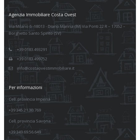
Agenzia Immobiliare Costa Ovest
Via Milano 6 -18013 - Diano Marina (IM) Via Ponti 22 R – 17052 –
Borghetto Santo Spirito (SV)
+39 0183.493291
+39 0183.499752
info@costaovestimmobiliare.it
Per informazioni
Cell. provincia Imperia
+39 345.21.30.769
Cell. provincia Savona
+39 349.69.56.649