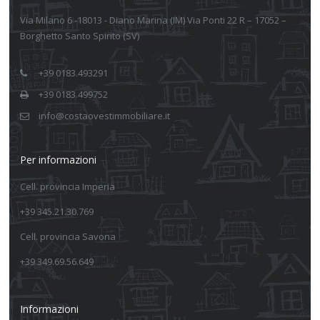
Via Milano 6 -18013 - Diano Marina (IM) Via Ponti 22 R – 17052 –
Borghetto Santo Spirito (SV)
+39 0183.493291
+39 0183.499752
info@costaovestimmobiliare.it
Per informazioni
Cell. provincia Imperia
+39 345.21.30.769
Cell. provincia Savona
+39 349.69.56.649
Informazioni