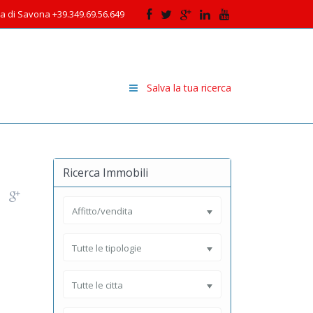
cia di Savona +39.349.69.56.649
Salva la tua ricerca
Ricerca Immobili
Affitto/vendita
Tutte le tipologie
Tutte le citta