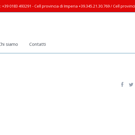
: +39 0183 493291 - Cell provincia di Imperia +39.345.21.30.769 / Cell provin
Chi siamo
Contatti