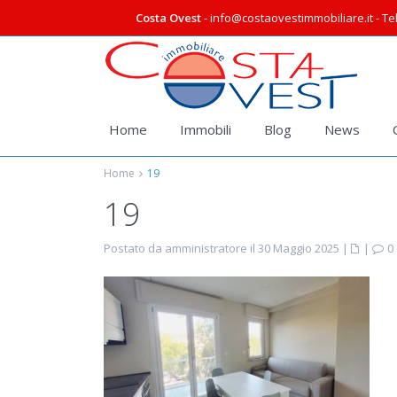
Costa Ovest
- info@costaovestimmobiliare.it - Tel
Home
Immobili
Blog
News
Home
19
19
Postato da amministratore il 30 Maggio 2025
|
|
0