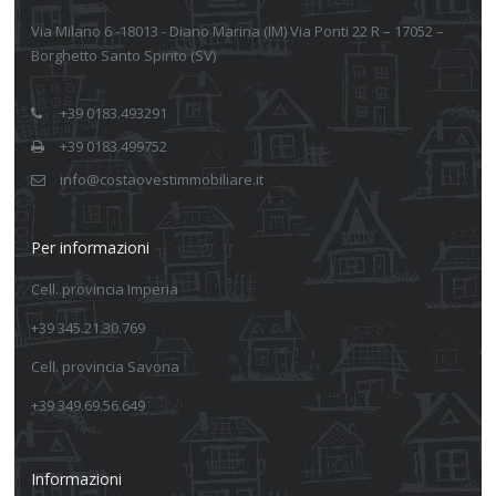
Via Milano 6 -18013 - Diano Marina (IM) Via Ponti 22 R – 17052 –
Borghetto Santo Spirito (SV)
+39 0183.493291
+39 0183.499752
info@costaovestimmobiliare.it
Per informazioni
Cell. provincia Imperia
+39 345.21.30.769
Cell. provincia Savona
+39 349.69.56.649
Informazioni