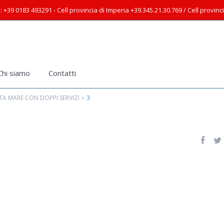
: +39 0183 493291 - Cell provincia di Imperia +39.345.21.30.769 / Cell provin
Chi siamo
Contatti
A MARE CON DOPPI SERVIZI
3