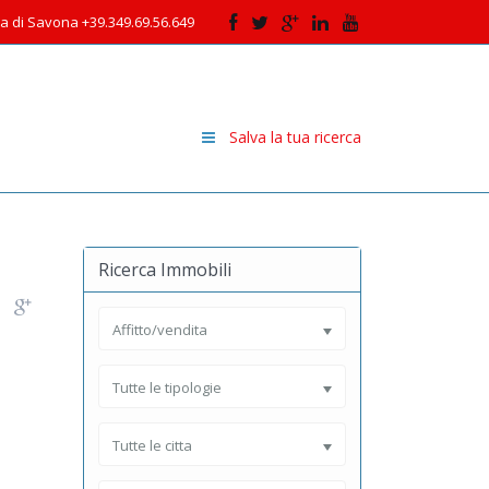
cia di Savona +39.349.69.56.649
Salva la tua ricerca
Ricerca Immobili
Affitto/vendita
Tutte le tipologie
Tutte le citta