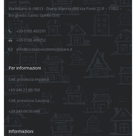
Via Milano 6 -18013 - Diano Marina (IM) Via Ponti 22 R – 17052 –
Borghetto Santo Spirito (SV)
+39 0183.493291
+39 0183.499752
info@costaovestimmobiliare.it
Per informazioni
Cell. provincia Imperia
+39 345.21.30.769
Cell. provincia Savona
+39 349.69.56.649
Informazioni