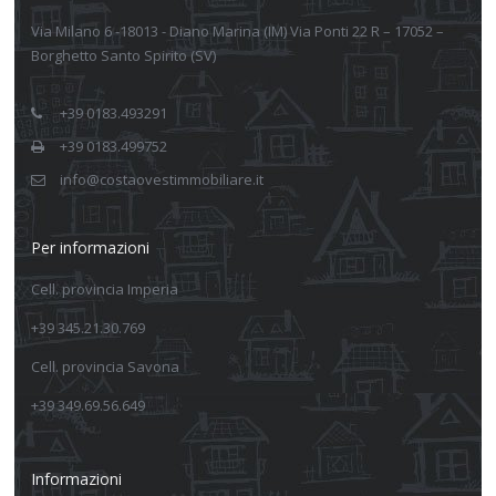
Via Milano 6 -18013 - Diano Marina (IM) Via Ponti 22 R – 17052 –
Borghetto Santo Spirito (SV)
+39 0183.493291
+39 0183.499752
info@costaovestimmobiliare.it
Per informazioni
Cell. provincia Imperia
+39 345.21.30.769
Cell. provincia Savona
+39 349.69.56.649
Informazioni