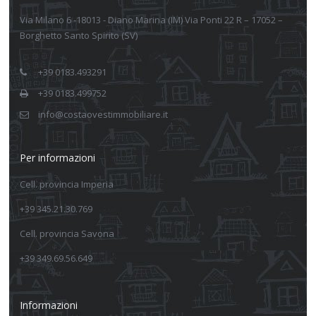
Via Milano 6 -18013 - Diano Marina (IM) Via Ponti 22 R – 17052 –
Borghetto Santo Spirito (SV)
+39 0183.493291
+39 0183.499752
info@costaovestimmobiliare.it
Per informazioni
Cell. provincia Imperia
+39 345.21.30.769
Cell. provincia Savona
+39 349.69.56.649
Informazioni