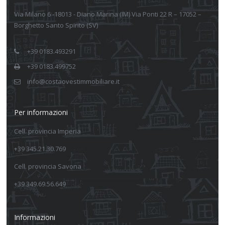
Via Milano 6 -18013 - Diano Marina (IM) Via Ponti 22 R – 17052 –
Borghetto Santo Spirito (SV)
+39 0183.493291
+39 0183.499752
info@costaovestimmobiliare.it
Per informazioni
Cell. provincia Imperia
+39 345.21.30.769
Cell. provincia Savona
+39 349.69.56.649
Informazioni