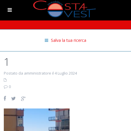
Salva la tua ricerca
1
Postato da amministratore il 4 Luglio 2024
0