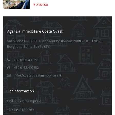
€ 238.000
Agenzia Immobiliare Costa Ovest
Via Milano 6 -18013 - Diano Marina (IM) Via Ponti 22 R – 17052 –
Borghetto Santo Spirito (SV)
+39 0183.493291
+39 0183.499752
info@costaovestimmobiliare.it
Per informazioni
Cell. provincia Imperia
+39 345.21.30.769