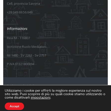
Cell. provincia Savona
+39 349.69.56.649
Informazioni
Rea IM - 116807
Iscrizione Ruolo Mediatori:
IM 1480 - SV 2263 - Sv 2757
P.IVA 01321800094
Realizzato da Arkeba
Utilizziamo i cookie per offrirti la migliore esperienza sul nostro
sito web. Puoi scoprire di più su quali cookie stiamo utilizzando o
Informativa sulla privacy
come disattivarli
impostazioni
.
Informativa estesa Cookie Policy
Accept