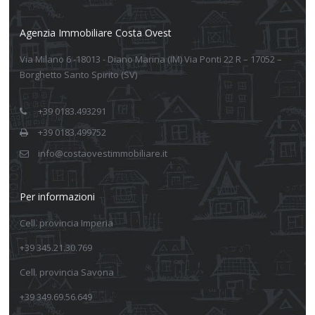
Agenzia Immobiliare Costa Ovest
Via Milano 6 -18013 - Diano Marina (IM) Via Ponti 22 R – 17052 –
Borghetto Santo Spirito (SV)
+39 0183.493291
+39 0183.499752
info@costaovestimmobiliare.it
Per informazioni
Cell. provincia Imperia
+39 345.21.30.769
Cell. provincia Savona
+39 349.69.56.649